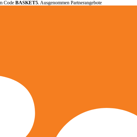
em Code
BASKET5
. Ausgenommen Partnerangebote