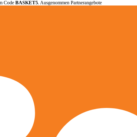
em Code
BASKET5
. Ausgenommen Partnerangebote