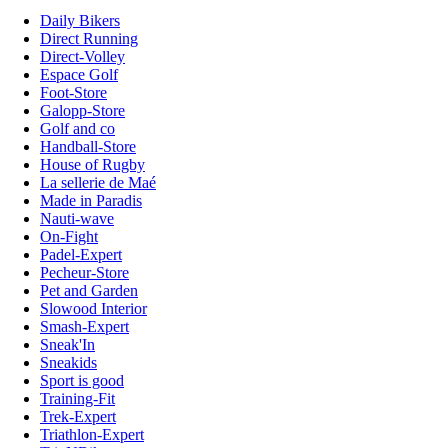
Daily Bikers
Direct Running
Direct-Volley
Espace Golf
Foot-Store
Galopp-Store
Golf and co
Handball-Store
House of Rugby
La sellerie de Maé
Made in Paradis
Nauti-wave
On-Fight
Padel-Expert
Pecheur-Store
Pet and Garden
Slowood Interior
Smash-Expert
Sneak'In
Sneakids
Sport is good
Training-Fit
Trek-Expert
Triathlon-Expert