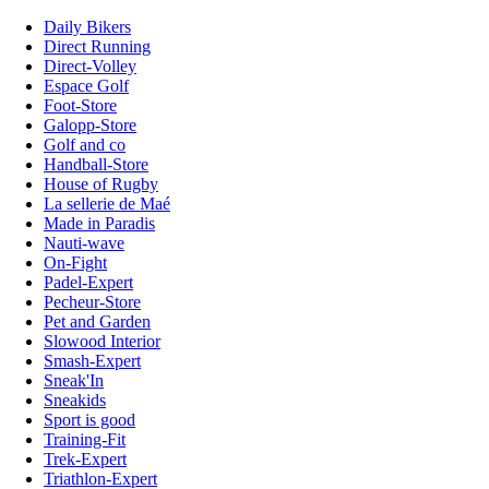
Daily Bikers
Direct Running
Direct-Volley
Espace Golf
Foot-Store
Galopp-Store
Golf and co
Handball-Store
House of Rugby
La sellerie de Maé
Made in Paradis
Nauti-wave
On-Fight
Padel-Expert
Pecheur-Store
Pet and Garden
Slowood Interior
Smash-Expert
Sneak'In
Sneakids
Sport is good
Training-Fit
Trek-Expert
Triathlon-Expert