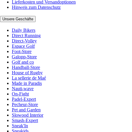
Lieferkosten und Versandoptionen
Hinweis zum Datenschutz
Unsere Geschäfte
Daily Bikers
Direct Running
Direct-Volley
Espace Golf
Foot-Store
Galopp-Store
Golf and co
Handball-Store
House of Rugby
La sellerie de Maé
Made in Paradis
Nauti-wave
On-Fight
Padel-Expert
Pecheur-Store
Pet and Garden
Slowood Interior
Smash-Expert
Sneak'In
Sneakids