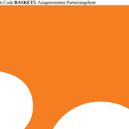
em Code
BASKET5
. Ausgenommen Partnerangebote