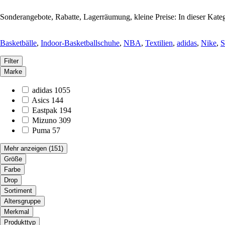
Sonderangebote, Rabatte, Lagerräumung, kleine Preise: In dieser Kateg
Basketbälle
,
Indoor-Basketballschuhe
,
NBA
,
Textilien
,
adidas
,
Nike
,
S
Filter
Marke
adidas
1055
Asics
144
Eastpak
194
Mizuno
309
Puma
57
Mehr anzeigen
(151)
Größe
Farbe
Drop
Sortiment
Altersgruppe
Merkmal
Produkttyp