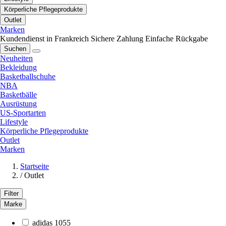
Körperliche Pflegeprodukte
Outlet
Marken
Kundendienst in Frankreich
Sichere Zahlung
Einfache Rückgabe
Suchen
Neuheiten
Bekleidung
Basketballschuhe
NBA
Basketbälle
Ausrüstung
US-Sportarten
Lifestyle
Körperliche Pflegeprodukte
Outlet
Marken
Startseite
/
Outlet
Filter
Marke
adidas
1055