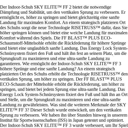
Der Indoor-Schuh SKY ELITE™ FF 2 bietet die notwendige
Dämpfung und Stabilität, um den vertikalen Sprung zu verbessern. Er
ermöglicht es, höher zu springen und bietet gleichzeitig eine sanfte
Landung für maximalen Komfort. An einem strategisch platzieren Ort
des Schuhs sorgt die neue Technologie RISETRUSS™ dafür, dass Sie
höher springen können und bietet eine weiche Landung für maximalen
Komfort während des Spiels. Die FF BLAST™ PLUS ECO-
Schaumstoff-Mittelsohle erhöht die Rückfederung für höhere Sprünge
und bietet eine unglaublich sanfte Landung. Das Energy Lock System-
Schnürsystem fixiert den Fuß und hält ihn fest an seinem Platz, um die
Sprungkraft zu maximieren und eine ultra-sanfte Landung zu
garantieren. Wie ermöglicht der Indoor-Schuh SKY ELITE™ FF 3
höhere Sprünge und eine sanfte Landung? An einem strategisch
platzierten Ort des Schuhs erhöht die Technologie RISETRUSS™ den
vertikalen Sprung, um höher zu springen. Der FF BLAST™ PLUS
ECO-Schaum der Mittelsohle erhöht die Rückfederung, um höher zu
springen, und bietet bei jedem Sprung eine ultra-sanfte Landung. Das
Energy Lock System-Schnürsystem fixiert den Fuß und hält ihn an Ort
und Stelle, um die Sprungkraft zu maximieren und eine ultra-sanfte
Landung zu gewährleisten. Was sind die weiteren Merkmale der SKY
ELITE™ FF 3? Dieser Schuh wurde entwickelt, um den vertikalen
Sprung zu verbessern. Wir haben ihn über Stunden hinweg in unserem
Institut für Sportwissenschaften (ISS) in Japan getestet und optimiert.
Der Indoor-Schuh SKY ELITE™ FF 3 wurde verbessert, um Ihr Spiel