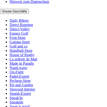
Hinweis zum Datenschutz
Unsere Geschäfte
Daily Bikers
Direct Running
Direct-Volley
Espace Golf
Foot-Store
Galopp-Store
Golf and co
Handball-Store
House of Rugby
La sellerie de Maé
Made in Paradis
Nauti-wave
On-Fight
Padel-Expert
Pecheur-Store
Pet and Garden
Slowood Interior
Smash-Expert
Sneak'In
Sneakids
Sport is good