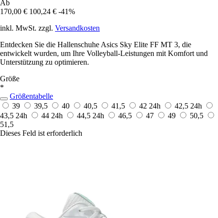
Ab
170,00 €
100,24 €
-41%
inkl. MwSt. zzgl.
Versandkosten
Entdecken Sie die Hallenschuhe Asics Sky Elite FF MT 3, die
entwickelt wurden, um Ihre Volleyball-Leistungen mit Komfort und
Unterstützung zu optimieren.
Größe
*
Größentabelle
39
39,5
40
40,5
41,5
42
24h
42,5
24h
43,5
24h
44
24h
44,5
24h
46,5
47
49
50,5
51,5
Dieses Feld ist erforderlich