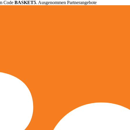
em Code
BASKET5
. Ausgenommen Partnerangebote