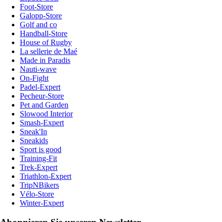
Foot-Store
Galopp-Store
Golf and co
Handball-Store
House of Rugby
La sellerie de Maé
Made in Paradis
Nauti-wave
On-Fight
Padel-Expert
Pecheur-Store
Pet and Garden
Slowood Interior
Smash-Expert
Sneak'In
Sneakids
Sport is good
Training-Fit
Trek-Expert
Triathlon-Expert
TripNBikers
Vélo-Store
Winter-Expert