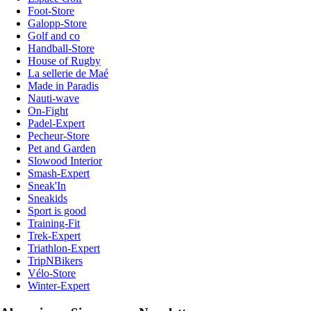
Foot-Store
Galopp-Store
Golf and co
Handball-Store
House of Rugby
La sellerie de Maé
Made in Paradis
Nauti-wave
On-Fight
Padel-Expert
Pecheur-Store
Pet and Garden
Slowood Interior
Smash-Expert
Sneak'In
Sneakids
Sport is good
Training-Fit
Trek-Expert
Triathlon-Expert
TripNBikers
Vélo-Store
Winter-Expert