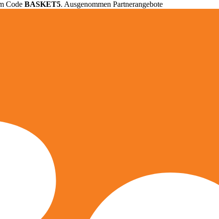
em Code
BASKET5
. Ausgenommen Partnerangebote