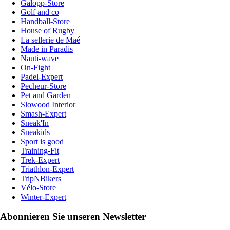
Galopp-Store
Golf and co
Handball-Store
House of Rugby
La sellerie de Maé
Made in Paradis
Nauti-wave
On-Fight
Padel-Expert
Pecheur-Store
Pet and Garden
Slowood Interior
Smash-Expert
Sneak'In
Sneakids
Sport is good
Training-Fit
Trek-Expert
Triathlon-Expert
TripNBikers
Vélo-Store
Winter-Expert
Abonnieren Sie unseren Newsletter