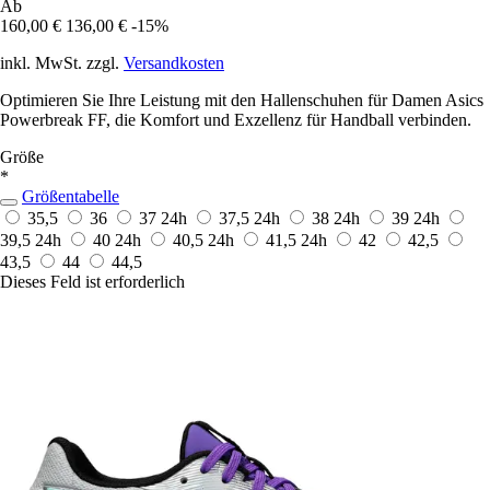
Ab
160,00 €
136,00 €
-15%
inkl. MwSt. zzgl.
Versandkosten
Optimieren Sie Ihre Leistung mit den Hallenschuhen für Damen Asics
Powerbreak FF, die Komfort und Exzellenz für Handball verbinden.
Größe
*
Größentabelle
35,5
36
37
24h
37,5
24h
38
24h
39
24h
39,5
24h
40
24h
40,5
24h
41,5
24h
42
42,5
43,5
44
44,5
Dieses Feld ist erforderlich