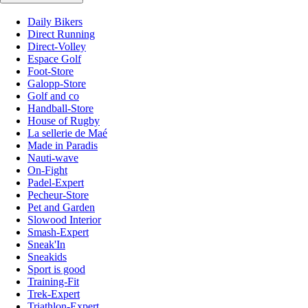
Daily Bikers
Direct Running
Direct-Volley
Espace Golf
Foot-Store
Galopp-Store
Golf and co
Handball-Store
House of Rugby
La sellerie de Maé
Made in Paradis
Nauti-wave
On-Fight
Padel-Expert
Pecheur-Store
Pet and Garden
Slowood Interior
Smash-Expert
Sneak'In
Sneakids
Sport is good
Training-Fit
Trek-Expert
Triathlon-Expert