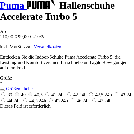
Puma
Hallenschuhe
Accelerate Turbo 5
Ab
110,00 €
99,00 €
-10%
inkl. MwSt. zzgl.
Versandkosten
Entdecken Sie die Indoor-Schuhe Puma Accelerate Turbo 5, die
Leistung und Komfort vereinen für schnelle und agile Bewegungen
auf dem Feld.
Größe
*
Größentabelle
39
40
40,5
41
24h
42
24h
42,5
24h
43
24h
44
24h
44,5
24h
45
24h
46
24h
47
24h
Dieses Feld ist erforderlich