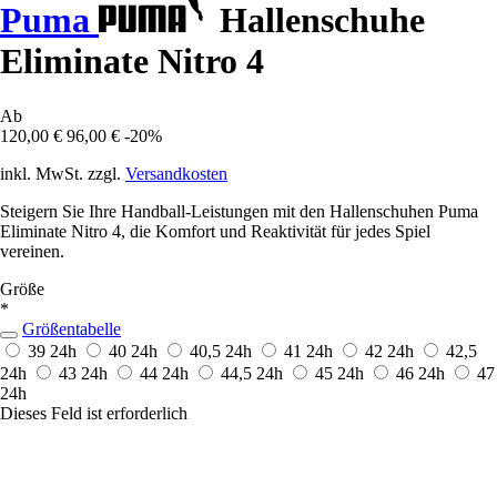
Puma
Hallenschuhe
Eliminate Nitro 4
Ab
120,00 €
96,00 €
-20%
inkl. MwSt. zzgl.
Versandkosten
Steigern Sie Ihre Handball-Leistungen mit den Hallenschuhen Puma
Eliminate Nitro 4, die Komfort und Reaktivität für jedes Spiel
vereinen.
Größe
*
Größentabelle
39
24h
40
24h
40,5
24h
41
24h
42
24h
42,5
24h
43
24h
44
24h
44,5
24h
45
24h
46
24h
47
24h
Dieses Feld ist erforderlich