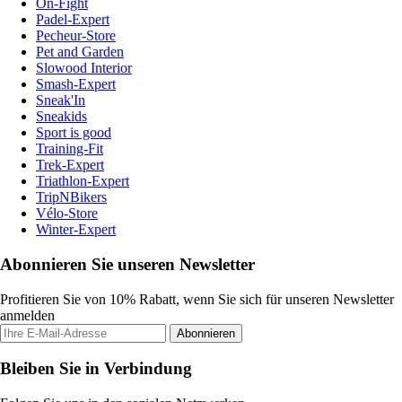
On-Fight
Padel-Expert
Pecheur-Store
Pet and Garden
Slowood Interior
Smash-Expert
Sneak'In
Sneakids
Sport is good
Training-Fit
Trek-Expert
Triathlon-Expert
TripNBikers
Vélo-Store
Winter-Expert
Abonnieren Sie unseren Newsletter
Profitieren Sie von 10% Rabatt, wenn Sie sich für unseren Newsletter
anmelden
Abonnieren
Bleiben Sie in Verbindung