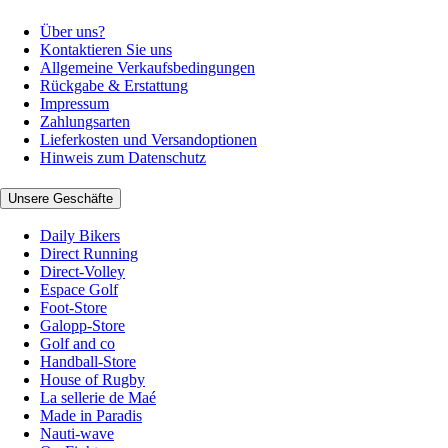
Über uns?
Kontaktieren Sie uns
Allgemeine Verkaufsbedingungen
Rückgabe & Erstattung
Impressum
Zahlungsarten
Lieferkosten und Versandoptionen
Hinweis zum Datenschutz
Unsere Geschäfte
Daily Bikers
Direct Running
Direct-Volley
Espace Golf
Foot-Store
Galopp-Store
Golf and co
Handball-Store
House of Rugby
La sellerie de Maé
Made in Paradis
Nauti-wave