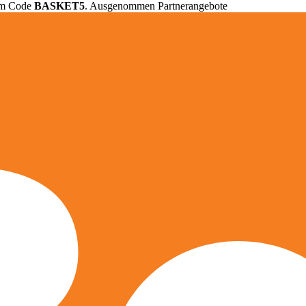
em Code
BASKET5
. Ausgenommen Partnerangebote