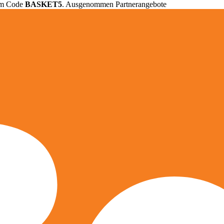
em Code
BASKET5
. Ausgenommen Partnerangebote