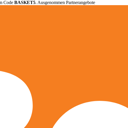
em Code
BASKET5
. Ausgenommen Partnerangebote