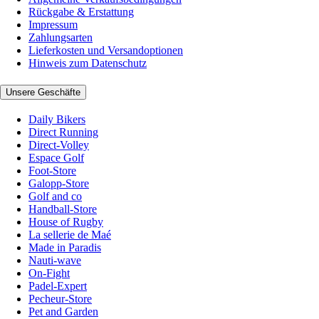
Rückgabe & Erstattung
Impressum
Zahlungsarten
Lieferkosten und Versandoptionen
Hinweis zum Datenschutz
Unsere Geschäfte
Daily Bikers
Direct Running
Direct-Volley
Espace Golf
Foot-Store
Galopp-Store
Golf and co
Handball-Store
House of Rugby
La sellerie de Maé
Made in Paradis
Nauti-wave
On-Fight
Padel-Expert
Pecheur-Store
Pet and Garden