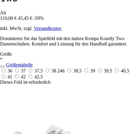
Ab
110,00 €
45,45 €
-59%
inkl. MwSt. zzgl.
Versandkosten
Dominieren Sie das Spielfeld mit den indoor Kempa Kourtly Two
Damenschuhen. Komfort und Leistung für den Handball garantiert.
Größe
*
Größentabelle
36
37
37,5
38
24h
38,5
39
39,5
40,5
41
42
42,5
Dieses Feld ist erforderlich