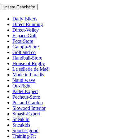
Unsere Geschäfte
Daily Bikers
Direct Running
Direct-Volley
Espace Golf
Foot-Store
Galopp-Store
Golf and co
Handball-Store
House of Rugby
La sellerie de Maé
Made in Paradis
Nauti-wave
On-Fight
Padel-Expert
Pecheur-Store
Pet and Garden
Slowood Interior
Smash-Expert
Sneak'In
Sneakids
Sport is good
Training-Fit