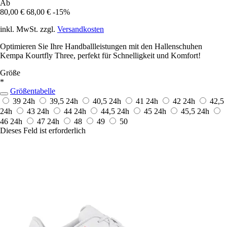
Ab
80,00 €
68,00 €
-15%
inkl. MwSt. zzgl.
Versandkosten
Optimieren Sie Ihre Handballleistungen mit den Hallenschuhen
Kempa Kourtfly Three, perfekt für Schnelligkeit und Komfort!
Größe
*
Größentabelle
39
24h
39,5
24h
40,5
24h
41
24h
42
24h
42,5
24h
43
24h
44
24h
44,5
24h
45
24h
45,5
24h
46
24h
47
24h
48
49
50
Dieses Feld ist erforderlich