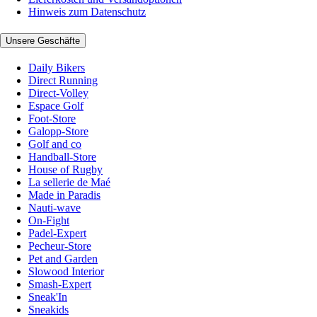
Hinweis zum Datenschutz
Unsere Geschäfte
Daily Bikers
Direct Running
Direct-Volley
Espace Golf
Foot-Store
Galopp-Store
Golf and co
Handball-Store
House of Rugby
La sellerie de Maé
Made in Paradis
Nauti-wave
On-Fight
Padel-Expert
Pecheur-Store
Pet and Garden
Slowood Interior
Smash-Expert
Sneak'In
Sneakids