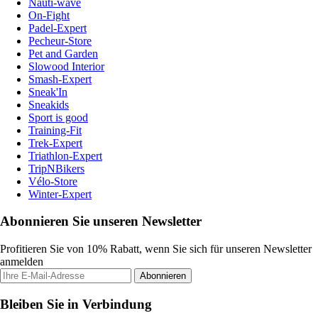
Nauti-wave
On-Fight
Padel-Expert
Pecheur-Store
Pet and Garden
Slowood Interior
Smash-Expert
Sneak'In
Sneakids
Sport is good
Training-Fit
Trek-Expert
Triathlon-Expert
TripNBikers
Vélo-Store
Winter-Expert
Abonnieren Sie unseren Newsletter
Profitieren Sie von 10% Rabatt, wenn Sie sich für unseren Newsletter
anmelden
Abonnieren
Bleiben Sie in Verbindung