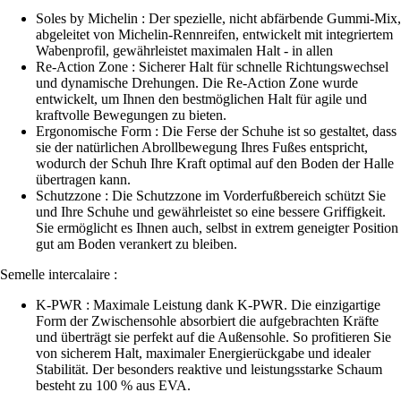
Soles by Michelin : Der spezielle, nicht abfärbende Gummi-Mix,
abgeleitet von Michelin-Rennreifen, entwickelt mit integriertem
Wabenprofil, gewährleistet maximalen Halt - in allen
Re-Action Zone : Sicherer Halt für schnelle Richtungswechsel
und dynamische Drehungen. Die Re-Action Zone wurde
entwickelt, um Ihnen den bestmöglichen Halt für agile und
kraftvolle Bewegungen zu bieten.
Ergonomische Form : Die Ferse der Schuhe ist so gestaltet, dass
sie der natürlichen Abrollbewegung Ihres Fußes entspricht,
wodurch der Schuh Ihre Kraft optimal auf den Boden der Halle
übertragen kann.
Schutzzone : Die Schutzzone im Vorderfußbereich schützt Sie
und Ihre Schuhe und gewährleistet so eine bessere Griffigkeit.
Sie ermöglicht es Ihnen auch, selbst in extrem geneigter Position
gut am Boden verankert zu bleiben.
Semelle intercalaire :
K-PWR : Maximale Leistung dank K-PWR. Die einzigartige
Form der Zwischensohle absorbiert die aufgebrachten Kräfte
und überträgt sie perfekt auf die Außensohle. So profitieren Sie
von sicherem Halt, maximaler Energierückgabe und idealer
Stabilität. Der besonders reaktive und leistungsstarke Schaum
besteht zu 100 % aus EVA.