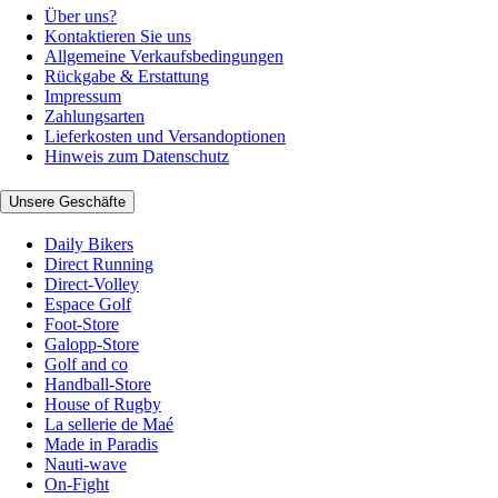
Über uns?
Kontaktieren Sie uns
Allgemeine Verkaufsbedingungen
Rückgabe & Erstattung
Impressum
Zahlungsarten
Lieferkosten und Versandoptionen
Hinweis zum Datenschutz
Unsere Geschäfte
Daily Bikers
Direct Running
Direct-Volley
Espace Golf
Foot-Store
Galopp-Store
Golf and co
Handball-Store
House of Rugby
La sellerie de Maé
Made in Paradis
Nauti-wave
On-Fight