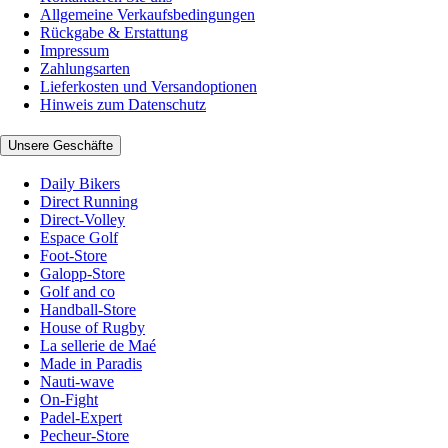
Allgemeine Verkaufsbedingungen
Rückgabe & Erstattung
Impressum
Zahlungsarten
Lieferkosten und Versandoptionen
Hinweis zum Datenschutz
Unsere Geschäfte
Daily Bikers
Direct Running
Direct-Volley
Espace Golf
Foot-Store
Galopp-Store
Golf and co
Handball-Store
House of Rugby
La sellerie de Maé
Made in Paradis
Nauti-wave
On-Fight
Padel-Expert
Pecheur-Store