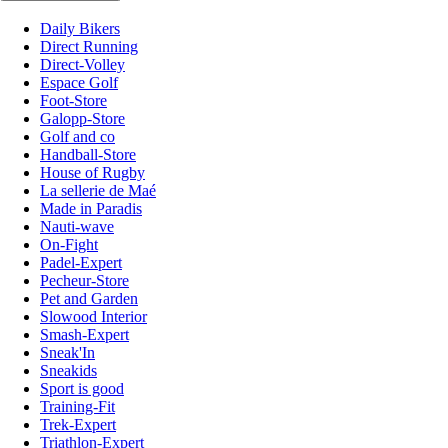
Daily Bikers
Direct Running
Direct-Volley
Espace Golf
Foot-Store
Galopp-Store
Golf and co
Handball-Store
House of Rugby
La sellerie de Maé
Made in Paradis
Nauti-wave
On-Fight
Padel-Expert
Pecheur-Store
Pet and Garden
Slowood Interior
Smash-Expert
Sneak'In
Sneakids
Sport is good
Training-Fit
Trek-Expert
Triathlon-Expert