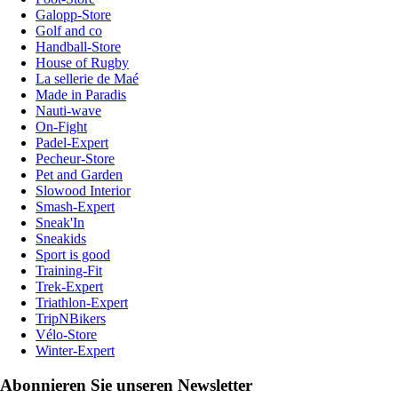
Galopp-Store
Golf and co
Handball-Store
House of Rugby
La sellerie de Maé
Made in Paradis
Nauti-wave
On-Fight
Padel-Expert
Pecheur-Store
Pet and Garden
Slowood Interior
Smash-Expert
Sneak'In
Sneakids
Sport is good
Training-Fit
Trek-Expert
Triathlon-Expert
TripNBikers
Vélo-Store
Winter-Expert
Abonnieren Sie unseren Newsletter