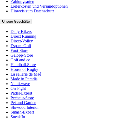
Zahlungsarten
Lieferkosten und Versandoptionen
Hinweis zum Datenschutz
Unsere Geschäfte
Daily Bikers
Direct Running
Direct-Volley
Espace Golf
Foot-Store
Galopp-Store
Golf and co
Handball-Store
House of Rugby
La sellerie de Maé
Made in Paradis
Nauti-wave
On-Fight
Padel-Expert
Pecheur-Store
Pet and Garden
Slowood Interior
Smash-Expert
Sneak'In