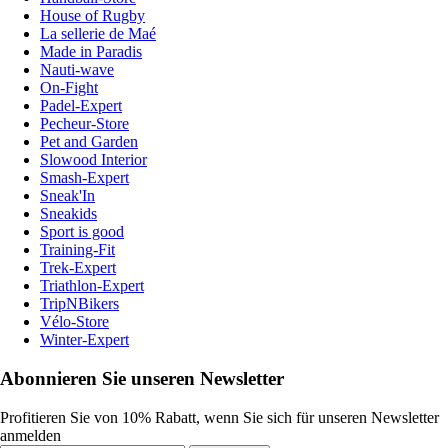
House of Rugby
La sellerie de Maé
Made in Paradis
Nauti-wave
On-Fight
Padel-Expert
Pecheur-Store
Pet and Garden
Slowood Interior
Smash-Expert
Sneak'In
Sneakids
Sport is good
Training-Fit
Trek-Expert
Triathlon-Expert
TripNBikers
Vélo-Store
Winter-Expert
Abonnieren Sie unseren Newsletter
Profitieren Sie von 10% Rabatt, wenn Sie sich für unseren Newsletter
anmelden