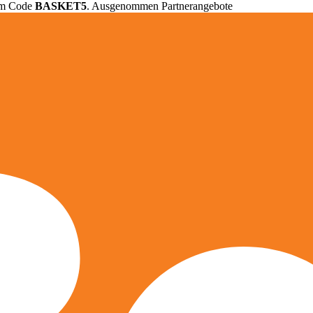
em Code
BASKET5
. Ausgenommen Partnerangebote