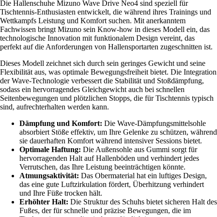
Die Hallenschuhe Mizuno Wave Drive Neo4 sind speziell für
Tischtennis-Enthusiasten entwickelt, die während ihres Trainings und
Wettkampfs Leistung und Komfort suchen. Mit anerkanntem
Fachwissen bringt Mizuno sein Know-how in dieses Modell ein, das
technologische Innovation mit funktionalem Design vereint, das
perfekt auf die Anforderungen von Hallensportarten zugeschnitten ist.
Dieses Modell zeichnet sich durch sein geringes Gewicht und seine
Flexibilität aus, was optimale Bewegungsfreiheit bietet. Die Integration
der Wave-Technologie verbessert die Stabilität und Stoßdämpfung,
sodass ein hervorragendes Gleichgewicht auch bei schnellen
Seitenbewegungen und plötzlichen Stopps, die für Tischtennis typisch
sind, aufrechterhalten werden kann.
Dämpfung und Komfort:
Die Wave-Dämpfungsmittelsohle
absorbiert Stöße effektiv, um Ihre Gelenke zu schützen, während
sie dauerhaften Komfort während intensiver Sessions bietet.
Optimale Haftung:
Die Außensohle aus Gummi sorgt für
hervorragenden Halt auf Hallenböden und verhindert jedes
Verrutschen, das Ihre Leistung beeinträchtigen könnte.
Atmungsaktivität:
Das Obermaterial hat ein luftiges Design,
das eine gute Luftzirkulation fördert, Überhitzung verhindert
und Ihre Füße trocken hält.
Erhöhter Halt:
Die Struktur des Schuhs bietet sicheren Halt des
Fußes, der für schnelle und präzise Bewegungen, die im