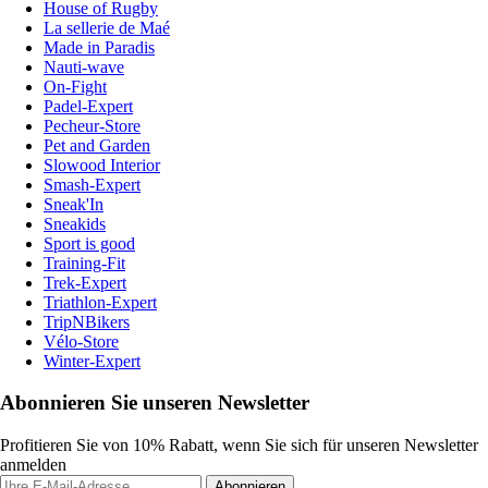
House of Rugby
La sellerie de Maé
Made in Paradis
Nauti-wave
On-Fight
Padel-Expert
Pecheur-Store
Pet and Garden
Slowood Interior
Smash-Expert
Sneak'In
Sneakids
Sport is good
Training-Fit
Trek-Expert
Triathlon-Expert
TripNBikers
Vélo-Store
Winter-Expert
Abonnieren Sie unseren Newsletter
Profitieren Sie von 10% Rabatt, wenn Sie sich für unseren Newsletter
anmelden
Abonnieren