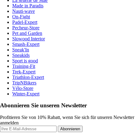
La sellerie de Maé
Made in Paradis
Nauti-wave
On-Fight
Padel-Expert
Pecheur-Store
Pet and Garden
Slowood Interior
Smash-Expert
Sneak'In
Sneakids
Sport is good
Training-Fit
Trek-Expert
Triathlon-Expert
TripNBikers
Vélo-Store
Winter-Expert
Abonnieren Sie unseren Newsletter
Profitieren Sie von 10% Rabatt, wenn Sie sich für unseren Newsletter
anmelden
Abonnieren