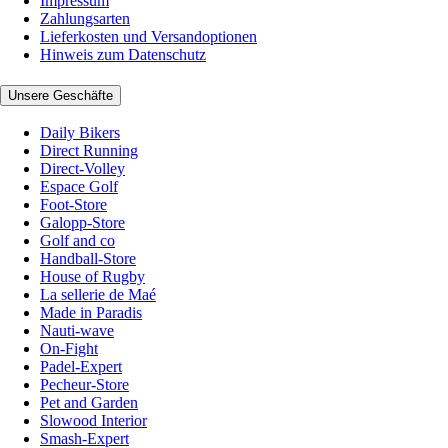
Impressum
Zahlungsarten
Lieferkosten und Versandoptionen
Hinweis zum Datenschutz
Unsere Geschäfte
Daily Bikers
Direct Running
Direct-Volley
Espace Golf
Foot-Store
Galopp-Store
Golf and co
Handball-Store
House of Rugby
La sellerie de Maé
Made in Paradis
Nauti-wave
On-Fight
Padel-Expert
Pecheur-Store
Pet and Garden
Slowood Interior
Smash-Expert