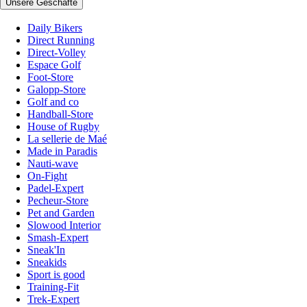
Unsere Geschäfte
Daily Bikers
Direct Running
Direct-Volley
Espace Golf
Foot-Store
Galopp-Store
Golf and co
Handball-Store
House of Rugby
La sellerie de Maé
Made in Paradis
Nauti-wave
On-Fight
Padel-Expert
Pecheur-Store
Pet and Garden
Slowood Interior
Smash-Expert
Sneak'In
Sneakids
Sport is good
Training-Fit
Trek-Expert