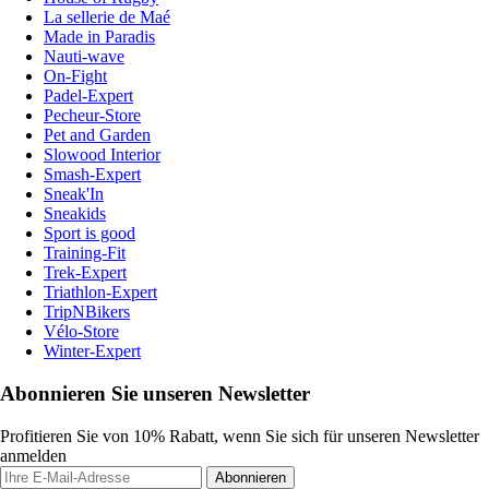
La sellerie de Maé
Made in Paradis
Nauti-wave
On-Fight
Padel-Expert
Pecheur-Store
Pet and Garden
Slowood Interior
Smash-Expert
Sneak'In
Sneakids
Sport is good
Training-Fit
Trek-Expert
Triathlon-Expert
TripNBikers
Vélo-Store
Winter-Expert
Abonnieren Sie unseren Newsletter
Profitieren Sie von 10% Rabatt, wenn Sie sich für unseren Newsletter
anmelden
Abonnieren