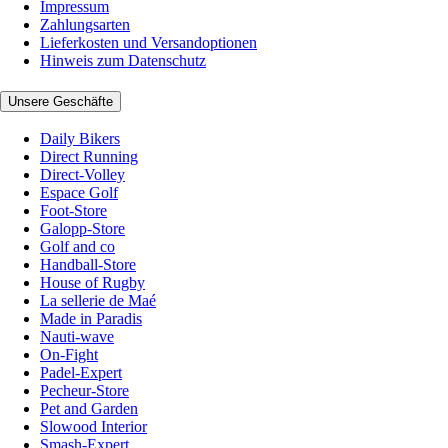
Impressum
Zahlungsarten
Lieferkosten und Versandoptionen
Hinweis zum Datenschutz
Unsere Geschäfte
Daily Bikers
Direct Running
Direct-Volley
Espace Golf
Foot-Store
Galopp-Store
Golf and co
Handball-Store
House of Rugby
La sellerie de Maé
Made in Paradis
Nauti-wave
On-Fight
Padel-Expert
Pecheur-Store
Pet and Garden
Slowood Interior
Smash-Expert