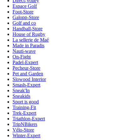
Direct-Volley
Espace Golf
Foot-Store
Galopp-Store
Golf and co
Handball-Store
House of Rugby
La sellerie de Maé
Made in Paradis
Nauti-wave
On-Fight
Padel-Expert
Pecheur-Store
Pet and Garden
Slowood Interior
Smash-Expert
Sneak'In
Sneakids
Sport is good
Training-Fit
Trek-Expert
Triathlon-Expert
TripNBikers
Vélo-Store
Winter-Expert