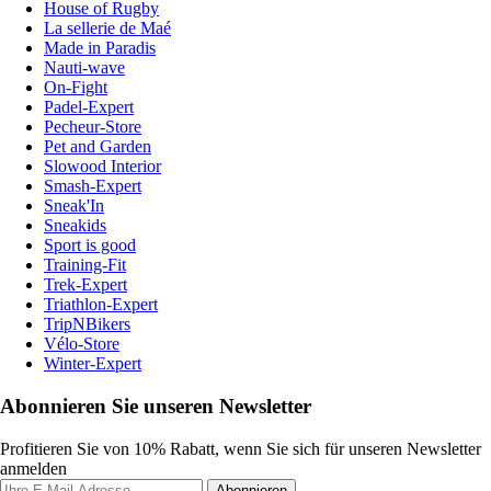
House of Rugby
La sellerie de Maé
Made in Paradis
Nauti-wave
On-Fight
Padel-Expert
Pecheur-Store
Pet and Garden
Slowood Interior
Smash-Expert
Sneak'In
Sneakids
Sport is good
Training-Fit
Trek-Expert
Triathlon-Expert
TripNBikers
Vélo-Store
Winter-Expert
Abonnieren Sie unseren Newsletter
Profitieren Sie von 10% Rabatt, wenn Sie sich für unseren Newsletter
anmelden
Abonnieren