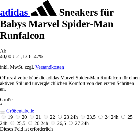
adidas
Sneakers für
Babys Marvel Spider-Man
Runfalcon
Ab
40,00 €
21,13 €
-47%
inkl. MwSt. zzgl.
Versandkosten
Offrez à votre bébé die adidas Marvel Spider-Man Runfalcon für einen
aktiven Stil und unvergleichlichen Komfort von den ersten Schritten
an.
Größe
*
Größentabelle
19
20
21
22
23
24h
23,5
24
24h
25
24h
25,5
26
24h
26,5
27
24h
Dieses Feld ist erforderlich