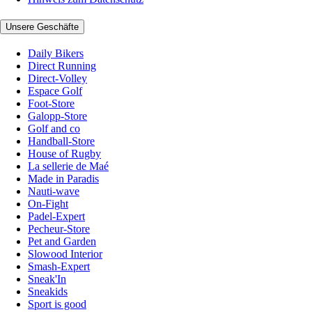
Unsere Geschäfte
Daily Bikers
Direct Running
Direct-Volley
Espace Golf
Foot-Store
Galopp-Store
Golf and co
Handball-Store
House of Rugby
La sellerie de Maé
Made in Paradis
Nauti-wave
On-Fight
Padel-Expert
Pecheur-Store
Pet and Garden
Slowood Interior
Smash-Expert
Sneak'In
Sneakids
Sport is good