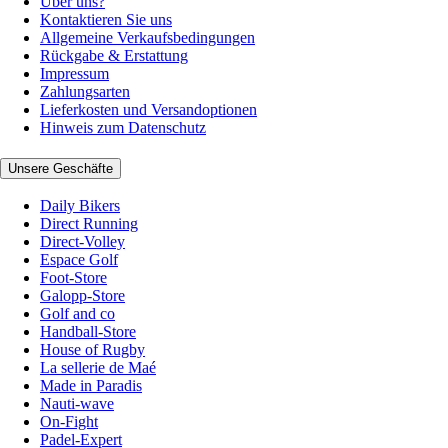
Über uns?
Kontaktieren Sie uns
Allgemeine Verkaufsbedingungen
Rückgabe & Erstattung
Impressum
Zahlungsarten
Lieferkosten und Versandoptionen
Hinweis zum Datenschutz
Unsere Geschäfte
Daily Bikers
Direct Running
Direct-Volley
Espace Golf
Foot-Store
Galopp-Store
Golf and co
Handball-Store
House of Rugby
La sellerie de Maé
Made in Paradis
Nauti-wave
On-Fight
Padel-Expert