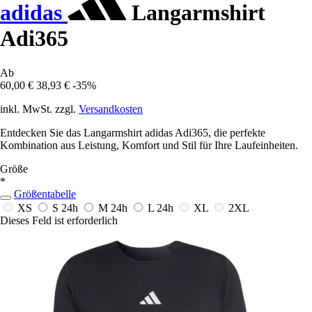
adidas
Langarmshirt
Adi365
Ab
60,00 €
38,93 €
-35%
inkl. MwSt. zzgl.
Versandkosten
Entdecken Sie das Langarmshirt adidas Adi365, die perfekte
Kombination aus Leistung, Komfort und Stil für Ihre Laufeinheiten.
Größe
*
Größentabelle
XS
S
24h
M
24h
L
24h
XL
2XL
Dieses Feld ist erforderlich