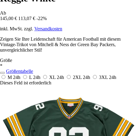
Ab
145,00 €
113,07 €
-22%
inkl. MwSt. zzgl.
Versandkosten
Zeigen Sie Ihre Leidenschaft für American Football mit diesem
Vintage-Trikot von Mitchell & Ness der Green Bay Packers,
unvergleichlicher Stil!
Größe
*
Größentabelle
M
24h
L
24h
XL
24h
2XL
24h
3XL
24h
Dieses Feld ist erforderlich