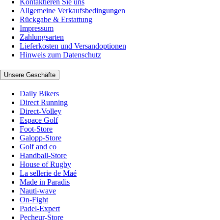
Kontaktieren Sie uns
Allgemeine Verkaufsbedingungen
Rückgabe & Erstattung
Impressum
Zahlungsarten
Lieferkosten und Versandoptionen
Hinweis zum Datenschutz
Unsere Geschäfte
Daily Bikers
Direct Running
Direct-Volley
Espace Golf
Foot-Store
Galopp-Store
Golf and co
Handball-Store
House of Rugby
La sellerie de Maé
Made in Paradis
Nauti-wave
On-Fight
Padel-Expert
Pecheur-Store