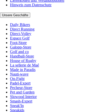
Lieferkosten und Versandoptionen
Hinweis zum Datenschutz
Unsere Geschäfte
Daily Bikers
Direct Running
Direct-Volley
Espace Golf
Foot-Store
Galopp-Store
Golf and co
Handball-Store
House of Rugby
La sellerie de Maé
Made in Paradis
Nauti-wave
On-Fight
Padel-Expert
Pecheur-Store
Pet and Garden
Slowood Interior
Smash-Expert
Sneak'In
Sneakids