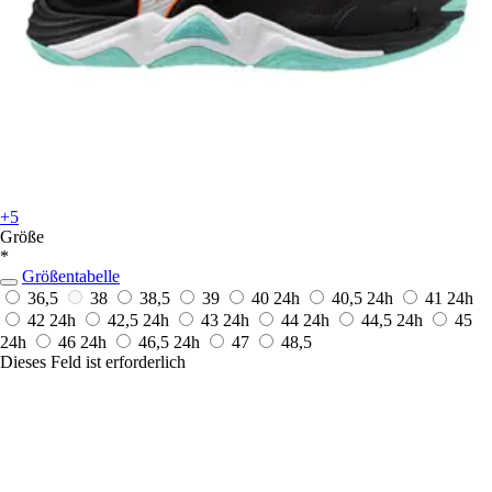
+5
Größe
*
Größentabelle
36,5
38
38,5
39
40
24h
40,5
24h
41
24h
42
24h
42,5
24h
43
24h
44
24h
44,5
24h
45
24h
46
24h
46,5
24h
47
48,5
Dieses Feld ist erforderlich