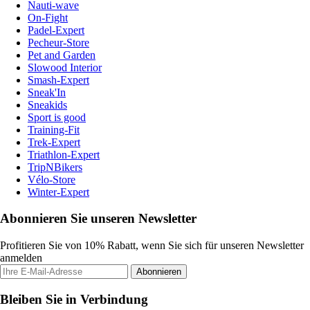
Nauti-wave
On-Fight
Padel-Expert
Pecheur-Store
Pet and Garden
Slowood Interior
Smash-Expert
Sneak'In
Sneakids
Sport is good
Training-Fit
Trek-Expert
Triathlon-Expert
TripNBikers
Vélo-Store
Winter-Expert
Abonnieren Sie unseren Newsletter
Profitieren Sie von 10% Rabatt, wenn Sie sich für unseren Newsletter
anmelden
Abonnieren
Bleiben Sie in Verbindung