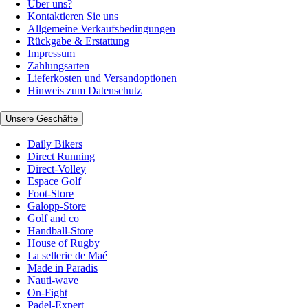
Über uns?
Kontaktieren Sie uns
Allgemeine Verkaufsbedingungen
Rückgabe & Erstattung
Impressum
Zahlungsarten
Lieferkosten und Versandoptionen
Hinweis zum Datenschutz
Unsere Geschäfte
Daily Bikers
Direct Running
Direct-Volley
Espace Golf
Foot-Store
Galopp-Store
Golf and co
Handball-Store
House of Rugby
La sellerie de Maé
Made in Paradis
Nauti-wave
On-Fight
Padel-Expert