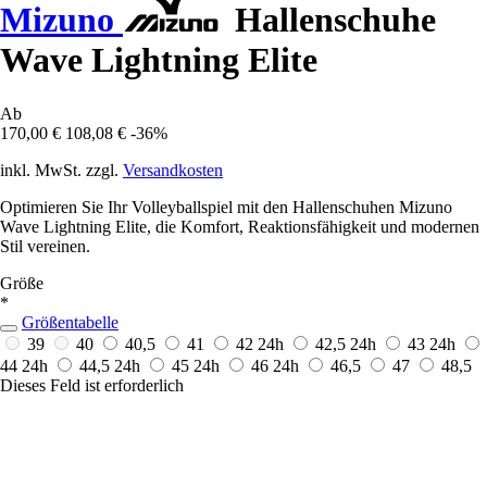
Mizuno
Hallenschuhe
Wave Lightning Elite
Ab
170,00 €
108,08 €
-36%
inkl. MwSt. zzgl.
Versandkosten
Optimieren Sie Ihr Volleyballspiel mit den Hallenschuhen Mizuno
Wave Lightning Elite, die Komfort, Reaktionsfähigkeit und modernen
Stil vereinen.
Größe
*
Größentabelle
39
40
40,5
41
42
24h
42,5
24h
43
24h
44
24h
44,5
24h
45
24h
46
24h
46,5
47
48,5
Dieses Feld ist erforderlich