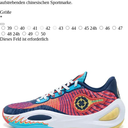
aufstrebenden chinesischen Sportmarke.
Größe
*
39
40
41
42
43
44
45
24h
46
47
48
24h
49
50
Dieses Feld ist erforderlich