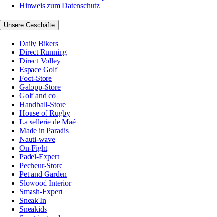
Hinweis zum Datenschutz
Unsere Geschäfte
Daily Bikers
Direct Running
Direct-Volley
Espace Golf
Foot-Store
Galopp-Store
Golf and co
Handball-Store
House of Rugby
La sellerie de Maé
Made in Paradis
Nauti-wave
On-Fight
Padel-Expert
Pecheur-Store
Pet and Garden
Slowood Interior
Smash-Expert
Sneak'In
Sneakids