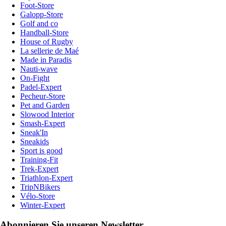
Foot-Store
Galopp-Store
Golf and co
Handball-Store
House of Rugby
La sellerie de Maé
Made in Paradis
Nauti-wave
On-Fight
Padel-Expert
Pecheur-Store
Pet and Garden
Slowood Interior
Smash-Expert
Sneak'In
Sneakids
Sport is good
Training-Fit
Trek-Expert
Triathlon-Expert
TripNBikers
Vélo-Store
Winter-Expert
Abonnieren Sie unseren Newsletter