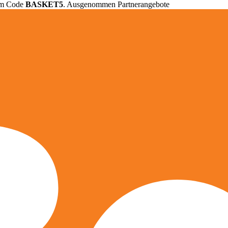
em Code
BASKET5
. Ausgenommen Partnerangebote