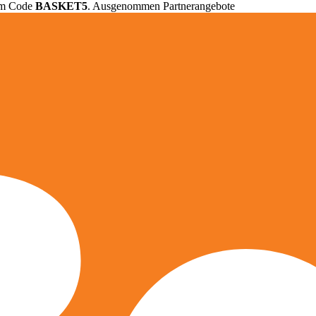
em Code
BASKET5
. Ausgenommen Partnerangebote