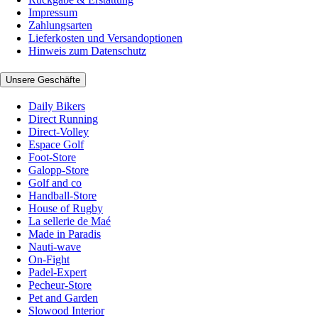
Impressum
Zahlungsarten
Lieferkosten und Versandoptionen
Hinweis zum Datenschutz
Unsere Geschäfte
Daily Bikers
Direct Running
Direct-Volley
Espace Golf
Foot-Store
Galopp-Store
Golf and co
Handball-Store
House of Rugby
La sellerie de Maé
Made in Paradis
Nauti-wave
On-Fight
Padel-Expert
Pecheur-Store
Pet and Garden
Slowood Interior