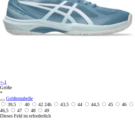
+-1
Größe
*
Größentabelle
39,5
40
42
24h
43,5
44
44,5
45
46
46,5
47
48
49
Dieses Feld ist erforderlich