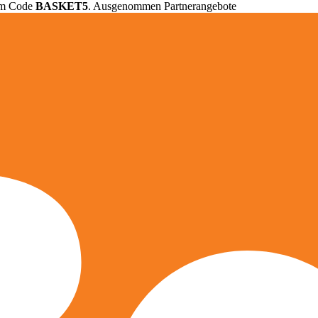
em Code
BASKET5
. Ausgenommen Partnerangebote