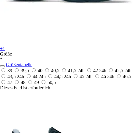
+1
Größe
*
Größentabelle
39
39,5
40
40,5
41,5
24h
42
24h
42,5
24h
43,5
24h
44
24h
44,5
24h
45
24h
46
24h
46,5
47
48
49
50,5
Dieses Feld ist erforderlich