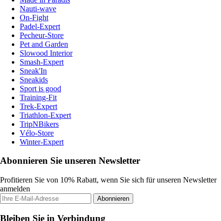
Nauti-wave
On-Fight
Padel-Expert
Pecheur-Store
Pet and Garden
Slowood Interior
Smash-Expert
Sneak'In
Sneakids
Sport is good
Training-Fit
Trek-Expert
Triathlon-Expert
TripNBikers
Vélo-Store
Winter-Expert
Abonnieren Sie unseren Newsletter
Profitieren Sie von 10% Rabatt, wenn Sie sich für unseren Newsletter
anmelden
Abonnieren
Bleiben Sie in Verbindung