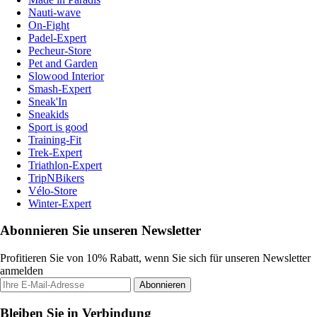
Nauti-wave
On-Fight
Padel-Expert
Pecheur-Store
Pet and Garden
Slowood Interior
Smash-Expert
Sneak'In
Sneakids
Sport is good
Training-Fit
Trek-Expert
Triathlon-Expert
TripNBikers
Vélo-Store
Winter-Expert
Abonnieren Sie unseren Newsletter
Profitieren Sie von 10% Rabatt, wenn Sie sich für unseren Newsletter
anmelden
Abonnieren
Bleiben Sie in Verbindung