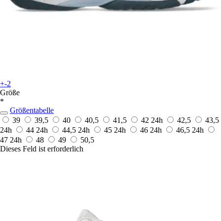
+-2
Größe
*
Größentabelle
39
39,5
40
40,5
41,5
42
24h
42,5
43,5
24h
44
24h
44,5
24h
45
24h
46
24h
46,5
24h
47
24h
48
49
50,5
Dieses Feld ist erforderlich